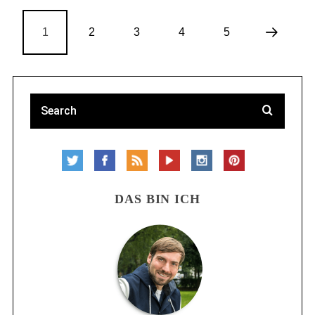
1
2
3
4
5
DAS BIN ICH