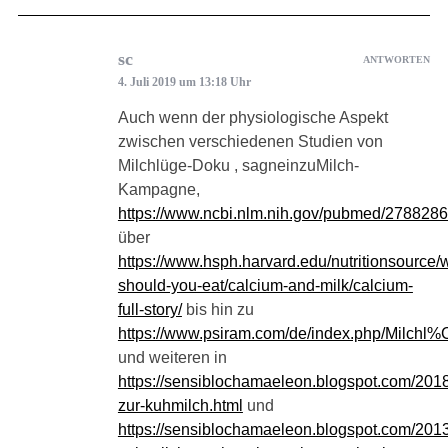
sc
ANTWORTEN
4. Juli 2019 um 13:18 Uhr
Auch wenn der physiologische Aspekt
zwischen verschiedenen Studien von
Milchlüge-Doku , sagneinzuMilch-
Kampagne,
https://www.ncbi.nlm.nih.gov/pubmed/278828
über
https://www.hsph.harvard.edu/nutritionsource/
should-you-eat/calcium-and-milk/calcium-
full-story/
bis hin zu
https://www.psiram.com/de/index.php/Milch
und weiteren in
https://sensiblochamaeleon.blogspot.com/2018/
zur-kuhmilch.html
und
https://sensiblochamaeleon.blogspot.com/2013