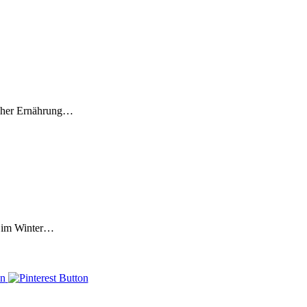
licher Ernährung…
de im Winter…