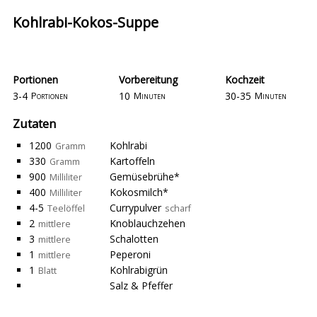
Kohlrabi-Kokos-Suppe
Portionen
Vorbereitung
Kochzeit
3-4
10
30-35
Portionen
Minuten
Minuten
Zutaten
1200
Kohlrabi
Gramm
330
Kartoffeln
Gramm
900
Gemüsebrühe*
Milliliter
400
Kokosmilch*
Milliliter
4-5
Currypulver
Teelöffel
scharf
2
Knoblauchzehen
mittlere
3
Schalotten
mittlere
1
Peperoni
mittlere
1
Kohlrabigrün
Blatt
Salz & Pfeffer